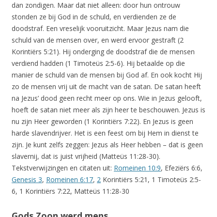
dan zondigen. Maar dat niet alleen: door hun ontrouw
stonden ze bij God in de schuld, en verdienden ze de
doodstraf. Een vreselijk vooruitzicht. Maar Jezus nam die
schuld van de mensen over, en werd ervoor gestraft (2
Korintiërs 5:21). Hij onderging de doodstraf die de mensen
verdiend hadden (1 Timoteüs 2:5-6). Hij betaalde op die
manier de schuld van de mensen bij God af. En ook kocht Hij
zo de mensen vrij uit de macht van de satan. De satan heeft
na Jezus’ dood geen recht meer op ons. Wie in Jezus gelooft,
hoeft de satan niet meer als zijn heer te beschouwen. Jezus is
nu zijn Heer geworden (1 Korintiërs 7:22). En Jezus is geen
harde slavendrijver. Het is een feest om bij Hem in dienst te
zijn. Je kunt zelfs zeggen: Jezus als Heer hebben – dat is geen
slavernij, dat is juist vrijheid (Matteüs 11:28-30).
Tekstverwijzingen en citaten uit:
Romeinen 10:9
,
Efeziërs 6:6,
Genesis 3
,
Romeinen 6:17
,
2
Korintiërs 5:21, 1 Timoteüs 2:5-
6, 1 Korintiërs 7:22, Matteüs 11:28-30
Gods Zoon werd mens