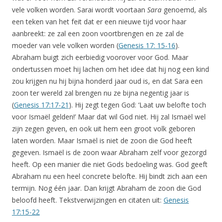
vele volken worden. Sarai wordt voortaan
Sara
genoemd, als
een teken van het feit dat er een nieuwe tijd voor haar
aanbreekt: ze zal een zoon voortbrengen en ze zal de
moeder van vele volken worden (
Genesis 17: 15-16
).
Abraham buigt zich eerbiedig voorover voor God. Maar
ondertussen moet hij lachen om het idee dat hij nog een kind
zou krijgen nu hij bijna honderd jaar oud is, en dat Sara een
zoon ter wereld zal brengen nu ze bijna negentig jaar is
(
Genesis 17:17-21
). Hij zegt tegen God: ‘Laat uw belofte toch
voor Ismaël gelden!’ Maar dat wil God niet. Hij zal Ismaël wel
zijn zegen geven, en ook uit hem een groot volk geboren
laten worden. Maar Ismaël is niet de zoon die God heeft
gegeven. Ismaël is de zoon waar Abraham zelf voor gezorgd
heeft. Op een manier die niet Gods bedoeling was. God geeft
Abraham nu een heel concrete belofte. Hij bindt zich aan een
termijn. Nog één jaar. Dan krijgt Abraham de zoon die God
beloofd heeft. Tekstverwijzingen en citaten uit:
Genesis
17:15-22