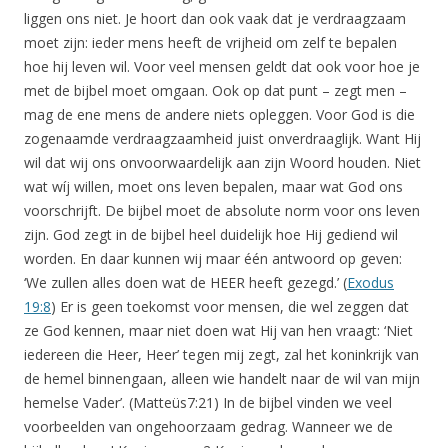
liggen ons niet. Je hoort dan ook vaak dat je verdraagzaam
moet zijn: ieder mens heeft de vrijheid om zelf te bepalen
hoe hij leven wil. Voor veel mensen geldt dat ook voor hoe je
met de bijbel moet omgaan. Ook op dat punt – zegt men –
mag de ene mens de andere niets opleggen. Voor God is die
zogenaamde verdraagzaamheid juist onverdraaglijk. Want Hij
wil dat wij ons onvoorwaardelijk aan zijn Woord houden. Niet
wat wíj willen, moet ons leven bepalen, maar wat God ons
voorschrijft. De bijbel moet de absolute norm voor ons leven
zijn. God zegt in de bijbel heel duidelijk hoe Hij gediend wil
worden. En daar kunnen wij maar één antwoord op geven:
‘We zullen alles doen wat de HEER heeft gezegd.’ (
Exodus
19:8
) Er is geen toekomst voor mensen, die wel zeggen dat
ze God kennen, maar niet doen wat Hij van hen vraagt: ‘Niet
iedereen die Heer, Heer’ tegen mij zegt, zal het koninkrijk van
de hemel binnengaan, alleen wie handelt naar de wil van mijn
hemelse Vader’. (Matteüs7:21) In de bijbel vinden we veel
voorbeelden van ongehoorzaam gedrag. Wanneer we de