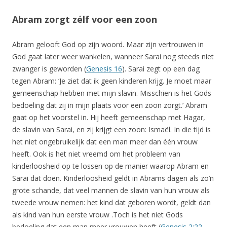
Abram zorgt zélf voor een zoon
Abram gelooft God op zijn woord. Maar zijn vertrouwen in
God gaat later weer wankelen, wanneer Sarai nog steeds niet
zwanger is geworden (
Genesis 16
). Sarai zegt op een dag
tegen Abram: ‘Je ziet dat ik geen kinderen krijg. Je moet maar
gemeenschap hebben met mijn slavin. Misschien is het Gods
bedoeling dat zij in mijn plaats voor een zoon zorgt.’ Abram
gaat op het voorstel in. Hij heeft gemeenschap met Hagar,
de slavin van Sarai, en zij krijgt een zoon: Ismaël. In die tijd is
het niet ongebruikelijk dat een man meer dan één vrouw
heeft. Ook is het niet vreemd om het probleem van
kinderloosheid op te lossen op de manier waarop Abram en
Sarai dat doen. Kinderloosheid geldt in Abrams dagen als zo’n
grote schande, dat veel mannen de slavin van hun vrouw als
tweede vrouw nemen: het kind dat geboren wordt, geldt dan
als kind van hun eerste vrouw .Toch is het niet Gods
bedoeling dat een man meer vrouwen heeft (
Genesis 2:22-