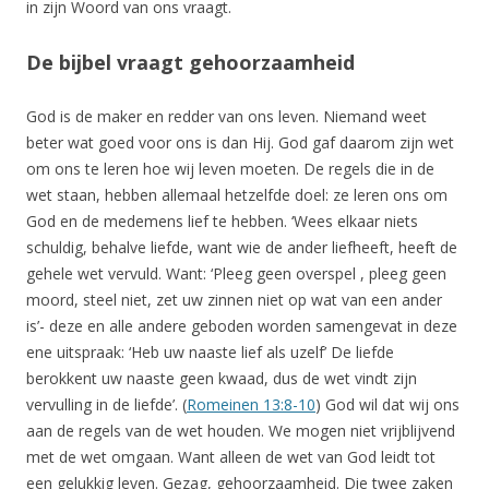
in zijn Woord van ons vraagt.
De bijbel vraagt gehoorzaamheid
God is de maker en redder van ons leven. Niemand weet
beter wat goed voor ons is dan Hij. God gaf daarom zijn wet
om ons te leren hoe wij leven moeten. De regels die in de
wet staan, hebben allemaal hetzelfde doel: ze leren ons om
God en de medemens lief te hebben. ‘Wees elkaar niets
schuldig, behalve liefde, want wie de ander liefheeft, heeft de
gehele wet vervuld. Want: ‘Pleeg geen overspel , pleeg geen
moord, steel niet, zet uw zinnen niet op wat van een ander
is’- deze en alle andere geboden worden samengevat in deze
ene uitspraak: ‘Heb uw naaste lief als uzelf’ De liefde
berokkent uw naaste geen kwaad, dus de wet vindt zijn
vervulling in de liefde’. (
Romeinen 13:8-10
) God wil dat wij ons
aan de regels van de wet houden. We mogen niet vrijblijvend
met de wet omgaan. Want alleen de wet van God leidt tot
een gelukkig leven. Gezag, gehoorzaamheid. Die twee zaken