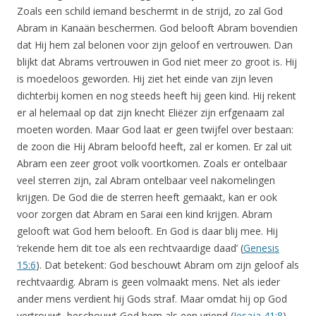
Zoals een schild iemand beschermt in de strijd, zo zal God
Abram in Kanaän beschermen. God belooft Abram bovendien
dat Hij hem zal belonen voor zijn geloof en vertrouwen. Dan
blijkt dat Abrams vertrouwen in God niet meer zo groot is. Hij
is moedeloos geworden. Hij ziet het einde van zijn leven
dichterbij komen en nog steeds heeft hij geen kind. Hij rekent
er al helemaal op dat zijn knecht Eliëzer zijn erfgenaam zal
moeten worden. Maar God laat er geen twijfel over bestaan:
de zoon die Hij Abram beloofd heeft, zal er komen. Er zal uit
Abram een zeer groot volk voortkomen. Zoals er ontelbaar
veel sterren zijn, zal Abram ontelbaar veel nakomelingen
krijgen. De God die de sterren heeft gemaakt, kan er ook
voor zorgen dat Abram en Sarai een kind krijgen. Abram
gelooft wat God hem belooft. En God is daar blij mee. Hij
‘rekende hem dit toe als een rechtvaardige daad’ (
Genesis
15:6
). Dat betekent: God beschouwt Abram om zijn geloof als
rechtvaardig. Abram is geen volmaakt mens. Net als ieder
ander mens verdient hij Gods straf. Maar omdat hij op God
vertrouwt, beschouwt God hem als een vriend (
Jesaja 41:8
).