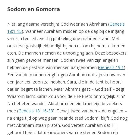
Sodom en Gomorra
Niet lang daarna verschijnt God weer aan Abraham (
Genesis
18:1-15
). Wanneer Abraham midden op de dag bij de ingang
van zijn tent zit, ziet hij plotseling drie mannen staan. Met
oosterse gastvrijheid nodigt hij hen uit om bij hem te komen
eten. De mannen nemen de uitnodiging aan. Deze bezoekers
zijn geen gewone mensen: God en twee van zijn engelen
hebben de gestalte van mensen aangenomen (
Genesis 19:1
).
Een van de mannen zegt tegen Abraham dat zijn vrouw over
een jaar een zoon zal hebben. Sara, die in de tent is, hoort
dat en begint te lachen. Maar Abrams gast – God zelf – zegt:
‘Waarom lacht Sara? Zou voor de HERE iets onmogelijk zijn?’
Na het eten wandelt Abraham een eind met zijn bezoekers
mee (
Genesis 18: 16-33
). Terwijl twee van hen – de engelen –
na enige tijd op weg gaan naar de stad Sodom, blijft God nog
met Abraham staan praten. God vertelt Abraham dat Hij
gehoord heeft dat de inwoners van de steden Sodom en