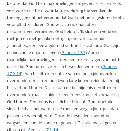
belofte dat God hem nakomelingen zal geven. Er zullen zelfs
veel volken uit hem voortkomen. Hij krijgt bovendien de
toezegging dat het verbond dat God met hem gesloten heeft,
voor altijd zal duren. God wil zich ook aan al zijn
nakomelingen verbinden. God belooft: ‘Ik sluit een verbond
met jou en met je nakomelingen, met alle komende
generaties, een eeuwigdurend verbond: ik zal jouw God zijn
en die van je nakomelingen’.(
Genesis 17:7
) Abrams
mannelijke nakomelingen zullen een teken dragen van het feit
dat ze bij God horen: ze zullen besneden worden. (
Genesis
17:9-14
). Aan het litteken dat ze van die besnijdenis zullen
overhouden, zullen ze hun leven lang kunnen zien dat ze bij
het verbond horen. Dat ze aan de besnijdenis een litteken
overhouden, maakt duidelijk: een mens kan niet zomaar bij
God horen. Een mens is uit zichzelf slecht. God moet die
slechtheid als het ware uit de mensen wegsnijden; pas dan
passen ze weer bij Hem. Door de besnijdenis wordt het
wegsnijden van de zonde uitgebeeld. Tekstverwijzingen en
citaten uit:
Genesis 17:1-14