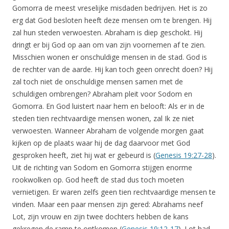
Gomorra de meest vreselijke misdaden bedrijven. Het is zo
erg dat God besloten heeft deze mensen om te brengen. Hij
zal hun steden verwoesten. Abraham is diep geschokt. Hij
dringt er bij God op aan om van zijn voornemen af te zien.
Misschien wonen er onschuldige mensen in de stad. God is
de rechter van de aarde. Hij kan toch geen onrecht doen? Hij
zal toch niet de onschuldige mensen samen met de
schuldigen ombrengen? Abraham pleit voor Sodom en
Gomorra. En God luistert naar hem en belooft: Als er in de
steden tien rechtvaardige mensen wonen, zal Ik ze niet
verwoesten. Wanneer Abraham de volgende morgen gaat
kijken op de plaats waar hij de dag daarvoor met God
gesproken heeft, ziet hij wat er gebeurd is (
Genesis 19:27-28
).
Uit de richting van Sodom en Gomorra stijgen enorme
rookwolken op. God heeft de stad dus toch moeten
vernietigen. Er waren zelfs geen tien rechtvaardige mensen te
vinden. Maar een paar mensen zijn gered: Abrahams neef
Lot, zijn vrouw en zijn twee dochters hebben de kans
gekregen de ramp te ontkomen (
Genesis 19:12-17
). Lot had