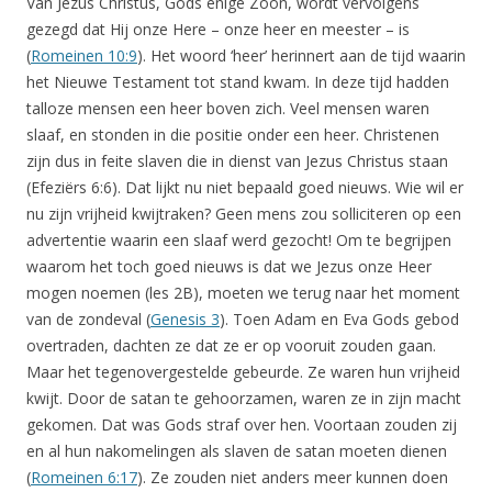
Van Jezus Christus, Gods enige Zoon, wordt vervolgens
gezegd dat Hij onze Here – onze heer en meester – is
(
Romeinen 10:9
). Het woord ‘heer’ herinnert aan de tijd waarin
het Nieuwe Testament tot stand kwam. In deze tijd hadden
talloze mensen een heer boven zich. Veel mensen waren
slaaf, en stonden in die positie onder een heer. Christenen
zijn dus in feite slaven die in dienst van Jezus Christus staan
(Efeziërs 6:6). Dat lijkt nu niet bepaald goed nieuws. Wie wil er
nu zijn vrijheid kwijtraken? Geen mens zou solliciteren op een
advertentie waarin een slaaf werd gezocht! Om te begrijpen
waarom het toch goed nieuws is dat we Jezus onze Heer
mogen noemen (les 2B), moeten we terug naar het moment
van de zondeval (
Genesis 3
). Toen Adam en Eva Gods gebod
overtraden, dachten ze dat ze er op vooruit zouden gaan.
Maar het tegenovergestelde gebeurde. Ze waren hun vrijheid
kwijt. Door de satan te gehoorzamen, waren ze in zijn macht
gekomen. Dat was Gods straf over hen. Voortaan zouden zij
en al hun nakomelingen als slaven de satan moeten dienen
(
Romeinen 6:17
). Ze zouden niet anders meer kunnen doen