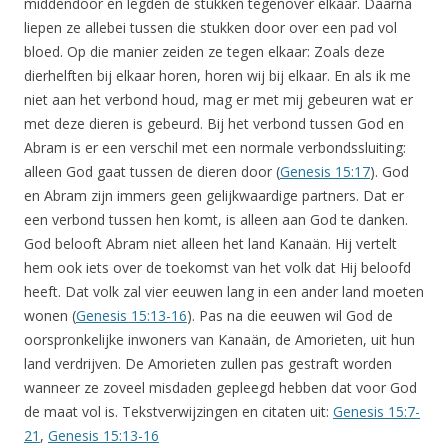
middendoor en legden de stukken tegenover elkaar. Daarna
liepen ze allebei tussen die stukken door over een pad vol
bloed. Op die manier zeiden ze tegen elkaar: Zoals deze
dierhelften bij elkaar horen, horen wij bij elkaar. En als ik me
niet aan het verbond houd, mag er met mij gebeuren wat er
met deze dieren is gebeurd. Bij het verbond tussen God en
Abram is er een verschil met een normale verbondssluiting:
alleen God gaat tussen de dieren door (
Genesis 15:17
). God
en Abram zijn immers geen gelijkwaardige partners. Dat er
een verbond tussen hen komt, is alleen aan God te danken.
God belooft Abram niet alleen het land Kanaän. Hij vertelt
hem ook iets over de toekomst van het volk dat Hij beloofd
heeft. Dat volk zal vier eeuwen lang in een ander land moeten
wonen (
Genesis 15:13-16
). Pas na die eeuwen wil God de
oorspronkelijke inwoners van Kanaän, de Amorieten, uit hun
land verdrijven. De Amorieten zullen pas gestraft worden
wanneer ze zoveel misdaden gepleegd hebben dat voor God
de maat vol is. Tekstverwijzingen en citaten uit:
Genesis 15:7-
21
,
Genesis 15:13-16