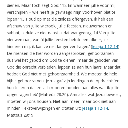
dienen. Maar toch zegt God: ‘ 12 En wanneer jullie voor mij
verschijnen – wie heeft je gevraagd mijn voorhoven plat te
lopen? 13 Houd op met die zinloze offergaven. Ik heb een
afschuw van jullie wierook; jullie feesten, nieuwemaan en
sabbat, ik duld ze niet naast al dat wangedrag. 14 Van jullie
nieuwemaan, van ál jullie feesten heb ik een afkeer, ze
hinderen mij, ik kan ze niet langer verdragen.’ (
Jesaja 1:12-14
)
De mensen die hier worden aangesproken, gehoorzamen
dus wel het gebod om God te dienen, maar de geboden van
God die onrecht verbieden, lappen ze aan hun laars. Maar dat
bedoelt God niet met gehoorzaamheid. We moeten de hele
bijbel gehoorzamen. Jezus gaf zijn leerlingen de opdracht: ‘en
hun te leren dat ze zich moeten houden aan alles wat ik jullie
opgedragen heb’ (Matteüs 28:20). Aan alles wat Jezus beveelt,
moeten wij ons houden. Niet aan meer, maar ook niet aan
minder. Tekstverwijzingen en citaten uit:
Jesaja 1:12-14
,
Matteüs 28:19