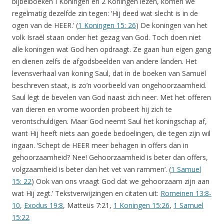
bijbelboeken I Koningen en 2 Koningen lezen, komen we
regelmatig dezelfde zin tegen: ‘Hij deed wat slecht is in de
ogen van de HEER.’ (
1 Koningen 15: 26
) De koningen van het
volk Israël staan onder het gezag van God. Toch doen niet
alle koningen wat God hen opdraagt. Ze gaan hun eigen gang
en dienen zelfs de afgodsbeelden van andere landen. Het
levensverhaal van koning Saul, dat in de boeken van Samuël
beschreven staat, is zo’n voorbeeld van ongehoorzaamheid.
Saul legt de bevelen van God naast zich neer. Met het offeren
van dieren en vrome woorden probeert hij zich te
verontschuldigen. Maar God neemt Saul het koningschap af,
want Hij heeft niets aan goede bedoelingen, die tegen zijn wil
ingaan. ‘Schept de HEER meer behagen in offers dan in
gehoorzaamheid? Nee! Gehoorzaamheid is beter dan offers,
volgzaamheid is beter dan het vet van rammen’. (
1 Samuel
15: 22
) Ook van ons vraagt God dat we gehoorzaam zijn aan
wat Hij zegt.’ Tekstverwijzingen en citaten uit:
Romeinen 13:8-
10
,
Exodus 19:8
,
Matteüs 7:21,
1 Koningen 15:26
,
1 Samuel
15:22