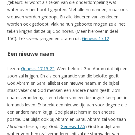
gebeurt: er wordt als teken van die onderdompeling wat
water over het hoofd gegoten. Niet alleen mannen, maar ook
vrouwen worden gedoopt. En alle kinderen van kerkleden
worden ook gedoopt. Vlak na hun geboorte mogen ze al het
teken krijgen dat ze bij God horen. (Meer hierover in deel
15C). Tekstverwijzingen en citaten uit:
Genesis 17:12
Een nieuwe naam
Lezen:
Genesis 17:15-22
. Weer belooft God Abram dat hij een
zoon zal krijgen. En als een garantie van die belofte geeft
God Abram en Sarai allebei een nieuwe naam. In de bijbel
staat vaker dat God mensen een andere naam geeft. Zo’n
naamsverandering is een teken van een belangrijk keerpunt in
iemands leven. Er breekt een nieuwe tijd aan voor degene die
een andere naam krijgt. God plaatst hem in een andere
positie. Dat blijkt ook bij Abram en Sarai. Abram zal voortaan
Abraham
heten, zegt God. (
Genesis 17:5
) God kondigt aan
wat er voor hem zal veranderen: hij zal de stamvader van