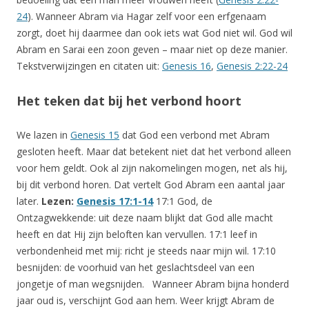
24
). Wanneer Abram via Hagar zelf voor een erfgenaam
zorgt, doet hij daarmee dan ook iets wat God niet wil. God wil
Abram en Sarai een zoon geven – maar niet op deze manier.
Tekstverwijzingen en citaten uit:
Genesis 16
,
Genesis 2:22-24
Het teken dat bij het verbond hoort
We lazen in
Genesis 15
dat God een verbond met Abram
gesloten heeft. Maar dat betekent niet dat het verbond alleen
voor hem geldt. Ook al zijn nakomelingen mogen, net als hij,
bij dit verbond horen. Dat vertelt God Abram een aantal jaar
later.
Lezen:
Genesis 17:1-14
17:1 God, de
Ontzagwekkende: uit deze naam blijkt dat God alle macht
heeft en dat Hij zijn beloften kan vervullen. 17:1 leef in
verbondenheid met mij: richt je steeds naar mijn wil. 17:10
besnijden: de voorhuid van het geslachtsdeel van een
jongetje of man wegsnijden. Wanneer Abram bijna honderd
jaar oud is, verschijnt God aan hem. Weer krijgt Abram de