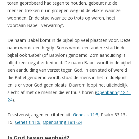
toren geprobeerd had tegen te houden, gebeurt nu: de
mensen trekken nu in groepen weg uit de vlakte waar ze
woonden. En de stad waar ze zo trots op waren, heet
voortaan Babel: ‘verwarring’.
De naam Babel komt in de bijbel op veel plaatsen voor. Deze
naam wordt een begrip. Soms wordt een andere stad in de
bijbel ook ‘Babel’ (of Babylon) genoemd. Zo’n aanduiding is
altijd zeer negatief bedoeld. De naam Babel wordt in de bijbel
een aanduiding van verzet tegen God. In een stad of wereld
die Babel genoemd wordt, staat de mens in het middelpunt
en is er voor God geen plaats. Daarom loopt het uiteindelijk
slecht af met de mensen die er thuis horen (
Openbaring 18:1-
24
).
Tekstverwijzingen en citaten uit:
Genesis 11:5
,
Psalm 33:13-
15,
Genesis 11:6
,
Openbaring 18:1-24
Is God tegen eenheid?