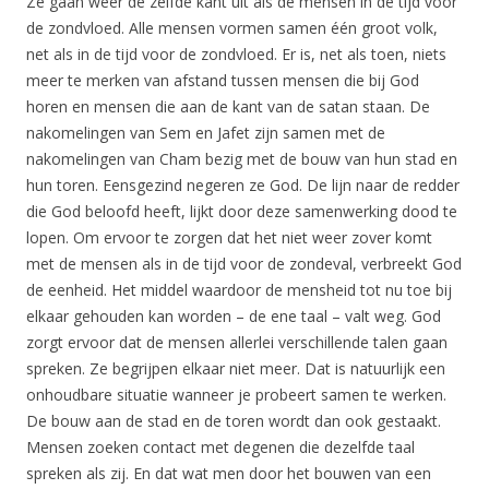
Ze gaan weer de zelfde kant uit als de mensen in de tijd voor
de zondvloed. Alle mensen vormen samen één groot volk,
net als in de tijd voor de zondvloed. Er is, net als toen, niets
meer te merken van afstand tussen mensen die bij God
horen en mensen die aan de kant van de satan staan. De
nakomelingen van Sem en Jafet zijn samen met de
nakomelingen van Cham bezig met de bouw van hun stad en
hun toren. Eensgezind negeren ze God. De lijn naar de redder
die God beloofd heeft, lijkt door deze samenwerking dood te
lopen. Om ervoor te zorgen dat het niet weer zover komt
met de mensen als in de tijd voor de zondeval, verbreekt God
de eenheid. Het middel waardoor de mensheid tot nu toe bij
elkaar gehouden kan worden – de ene taal – valt weg. God
zorgt ervoor dat de mensen allerlei verschillende talen gaan
spreken. Ze begrijpen elkaar niet meer. Dat is natuurlijk een
onhoudbare situatie wanneer je probeert samen te werken.
De bouw aan de stad en de toren wordt dan ook gestaakt.
Mensen zoeken contact met degenen die dezelfde taal
spreken als zij. En dat wat men door het bouwen van een