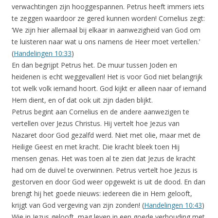
verwachtingen zijn hooggespannen. Petrus heeft immers iets
te zeggen waardoor ze gered kunnen worden! Cornelius zegt:
‘We zijn hier allemaal bij elkaar in aanwezigheid van God om
te luisteren naar wat u ons namens de Heer moet vertellen.’
(
Handelingen 10:33
)
En dan begrijpt Petrus het. De muur tussen Joden en
heidenen is echt weggevallen! Het is voor God niet belangrijk
tot welk volk iemand hoort. God kijkt er alleen naar of iemand
Hem dient, en of dat ook uit zijn daden blijkt.
Petrus begint aan Cornelius en de andere aanwezigen te
vertellen over Jezus Christus. Hij vertelt hoe Jezus van
Nazaret door God gezalfd werd. Niet met olie, maar met de
Heilige Geest en met kracht. Die kracht bleek toen Hij
mensen genas. Het was toen al te zien dat Jezus de kracht
had om de duivel te overwinnen. Petrus vertelt hoe Jezus is
gestorven en door God weer opgewekt is uit de dood. En dan
brengt hij het goede nieuws: iedereen die in Hem gelooft,
krijgt van God vergeving van zijn zonden! (
Handelingen 10:43
)
Wie in Jezus gelooft, mag leven in een goede verhouding met