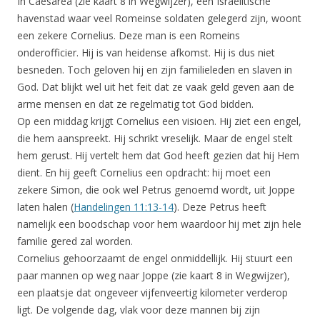
In Caesarea (zie kaart 8 in Wegwijzer), een Israëlitische
havenstad waar veel Romeinse soldaten gelegerd zijn, woont
een zekere Cornelius. Deze man is een Romeins
onderofficier. Hij is van heidense afkomst. Hij is dus niet
besneden. Toch geloven hij en zijn familieleden en slaven in
God. Dat blijkt wel uit het feit dat ze vaak geld geven aan de
arme mensen en dat ze regelmatig tot God bidden.
Op een middag krijgt Cornelius een visioen. Hij ziet een engel,
die hem aanspreekt. Hij schrikt vreselijk. Maar de engel stelt
hem gerust. Hij vertelt hem dat God heeft gezien dat hij Hem
dient. En hij geeft Cornelius een opdracht: hij moet een
zekere Simon, die ook wel Petrus genoemd wordt, uit Joppe
laten halen (
Handelingen 11:13-14
). Deze Petrus heeft
namelijk een boodschap voor hem waardoor hij met zijn hele
familie gered zal worden.
Cornelius gehoorzaamt de engel onmiddellijk. Hij stuurt een
paar mannen op weg naar Joppe (zie kaart 8 in Wegwijzer),
een plaatsje dat ongeveer vijfenveertig kilometer verderop
ligt. De volgende dag, vlak voor deze mannen bij zijn