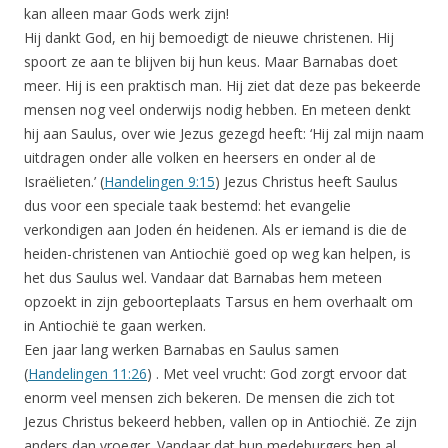
kan alleen maar Gods werk zijn!
Hij dankt God, en hij bemoedigt de nieuwe christenen. Hij
spoort ze aan te blijven bij hun keus. Maar Barnabas doet
meer. Hij is een praktisch man. Hij ziet dat deze pas bekeerde
mensen nog veel onderwijs nodig hebben. En meteen denkt
hij aan Saulus, over wie Jezus gezegd heeft: ‘Hij zal mijn naam
uitdragen onder alle volken en heersers en onder al de
Israëlieten.’ (
Handelingen 9:15
) Jezus Christus heeft Saulus
dus voor een speciale taak bestemd: het evangelie
verkondigen aan Joden én heidenen. Als er iemand is die de
heiden-christenen van Antiochië goed op weg kan helpen, is
het dus Saulus wel. Vandaar dat Barnabas hem meteen
opzoekt in zijn geboorteplaats Tarsus en hem overhaalt om
in Antiochië te gaan werken.
Een jaar lang werken Barnabas en Saulus samen
(
Handelingen 11:26
) . Met veel vrucht: God zorgt ervoor dat
enorm veel mensen zich bekeren. De mensen die zich tot
Jezus Christus bekeerd hebben, vallen op in Antiochië. Ze zijn
anders dan vroeger. Vandaar dat hun medeburgers hen al