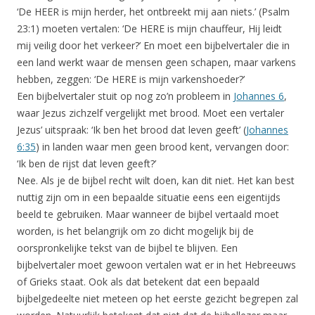
‘De HEER is mijn herder, het ontbreekt mij aan niets.’ (Psalm
23:1) moeten vertalen: ‘De HERE is mijn chauffeur, Hij leidt
mij veilig door het verkeer?’ En moet een bijbelvertaler die in
een land werkt waar de mensen geen schapen, maar varkens
hebben, zeggen: ‘De HERE is mijn varkenshoeder?’
Een bijbelvertaler stuit op nog zo’n probleem in
Johannes 6
,
waar Jezus zichzelf vergelijkt met brood. Moet een vertaler
Jezus’ uitspraak: ‘Ik ben het brood dat leven geeft’ (
Johannes
6:35
) in landen waar men geen brood kent, vervangen door:
‘Ik ben de rijst dat leven geeft?’
Nee. Als je de bijbel recht wilt doen, kan dit niet. Het kan best
nuttig zijn om in een bepaalde situatie eens een eigentijds
beeld te gebruiken. Maar wanneer de bijbel vertaald moet
worden, is het belangrijk om zo dicht mogelijk bij de
oorspronkelijke tekst van de bijbel te blijven. Een
bijbelvertaler moet gewoon vertalen wat er in het Hebreeuws
of Grieks staat. Ook als dat betekent dat een bepaald
bijbelgedeelte niet meteen op het eerste gezicht begrepen zal