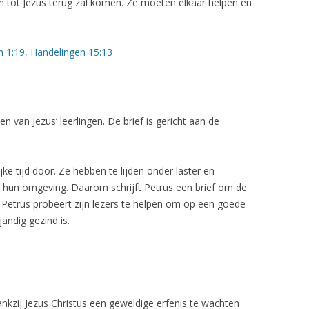
 tot Jezus terug zal komen. Ze moeten elkaar helpen en
n 1:19
,
Handelingen 15:13
n van Jezus’ leerlingen. De brief is gericht aan de
ke tijd door. Ze hebben te lijden onder laster en
n hun omgeving. Daarom schrijft Petrus een brief om de
. Petrus probeert zijn lezers te helpen om op een goede
jandig gezind is.
ankzij Jezus Christus een geweldige erfenis te wachten