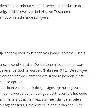
ken naar de inhoud van de brieven van Paulus. In dit
verige acht brieven van het Nieuwe Testament
n door verschillende schrijvers.
ijk bedoeld voor christenen van Joodse afkomst. Het is
s.
arschuwend karakter. De christenen lopen het gevaar
n de levende God’ te worden. (Hebreeën 3:12). De schrijver
de oproep aan de Hebreeën om stand te houden in het
 van die oproep.
n de brief zien hoe rijk de gelovigen zijn nu ze Jezus
e het nieuwe verbond heeft gebracht, overtreft het oude
t – in alle opzichten. Jezus is meer dan de engelen,
ogepriesters. De priesters uit de tijd van het Oude