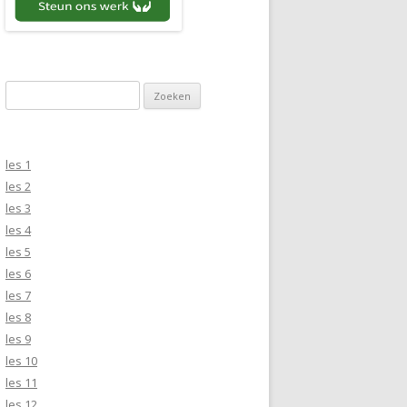
Zoeken naar:
les 1
les 2
les 3
les 4
les 5
les 6
les 7
les 8
les 9
les 10
les 11
les 12