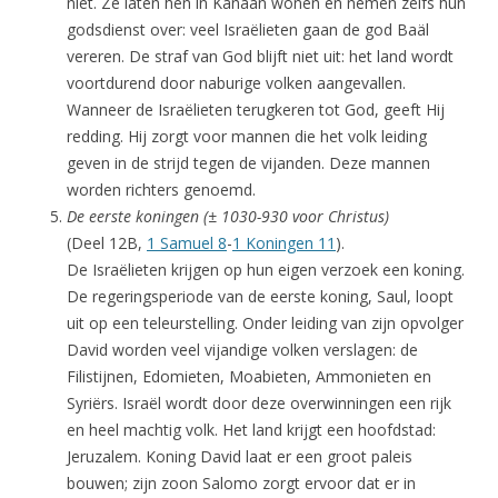
niet. Ze laten hen in Kanaän wonen en nemen zelfs hun
godsdienst over: veel Israëlieten gaan de god Baäl
vereren. De straf van God blijft niet uit: het land wordt
voortdurend door naburige volken aangevallen.
Wanneer de Israëlieten terugkeren tot God, geeft Hij
redding. Hij zorgt voor mannen die het volk leiding
geven in de strijd tegen de vijanden. Deze mannen
worden richters genoemd.
De eerste koningen (± 1030-930 voor Christus)
(Deel 12B,
1 Samuel 8
-
1 Koningen 11
).
De Israëlieten krijgen op hun eigen verzoek een koning.
De regeringsperiode van de eerste koning, Saul, loopt
uit op een teleurstelling. Onder leiding van zijn opvolger
David worden veel vijandige volken verslagen: de
Filistijnen, Edomieten, Moabieten, Ammonieten en
Syriërs. Israël wordt door deze overwinningen een rijk
en heel machtig volk. Het land krijgt een hoofdstad:
Jeruzalem. Koning David laat er een groot paleis
bouwen; zijn zoon Salomo zorgt ervoor dat er in