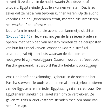
hij vertelt ze dat ze in de nacht waarin God deze straf
uitvoert, Egypte eindelijk zullen kunnen verlaten. Dat is zo
zeker dat ze het al van tevoren kunnen vieren. Op de avond
voordat God de Egyptenaren straft, moeten alle Israëlieten
het
Pascha
of paasfeest vieren.
Iedere familie moet op die avond een lammetje slachten
(
Exodus 12:3-13
). Het vlees mogen de Israëlieten braden en
opeten; met het bloed van het lam moeten ze de deurposten
van hun huis rood verven. Wanneer God zijn straf zal
uitvoeren, zal Hij ieder huis waarvan de deurposten
roodgeverfd zijn, voorbijgaan. Daarom wordt het feest ook
Pascha genoemd: het woord Pascha betekent
voorbijgang
.
Wat God heeft aangekondigd, gebeurt. In de nacht na het
Pascha sterven alle oudste zonen en alle eerstgeboren dieren
van de Egyptenaren. In ieder Egyptisch gezin heerst rouw. De
Egyptenaren smeken de Israëlieten om te vertrekken. Ze
geven ze zelfs allerlei kostbare sieraden mee om maar van
hen af te zijn.