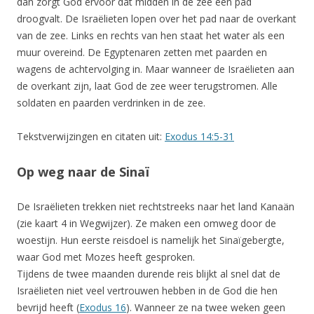
dan zorgt God ervoor dat midden in de zee een pad
droogvalt. De Israëlieten lopen over het pad naar de overkant
van de zee. Links en rechts van hen staat het water als een
muur overeind. De Egyptenaren zetten met paarden en
wagens de achtervolging in. Maar wanneer de Israëlieten aan
de overkant zijn, laat God de zee weer terugstromen. Alle
soldaten en paarden verdrinken in de zee.
Tekstverwijzingen en citaten uit:
Exodus 14:5-31
Op weg naar de Sinaï
De Israëlieten trekken niet rechtstreeks naar het land Kanaän
(zie kaart 4 in Wegwijzer). Ze maken een omweg door de
woestijn. Hun eerste reisdoel is namelijk het Sinaïgebergte,
waar God met Mozes heeft gesproken.
Tijdens de twee maanden durende reis blijkt al snel dat de
Israëlieten niet veel vertrouwen hebben in de God die hen
bevrijd heeft (
Exodus 16
). Wanneer ze na twee weken geen