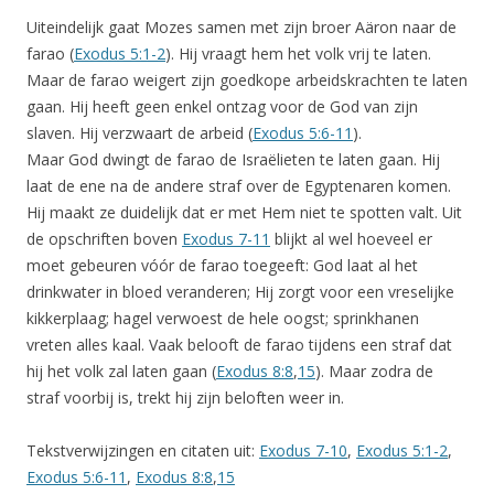
Uiteindelijk gaat Mozes samen met zijn broer Aäron naar de
farao (
Exodus 5:1-2
). Hij vraagt hem het volk vrij te laten.
Maar de farao weigert zijn goedkope arbeidskrachten te laten
gaan. Hij heeft geen enkel ontzag voor de God van zijn
slaven. Hij verzwaart de arbeid (
Exodus 5:6-11
).
Maar God dwingt de farao de Israëlieten te laten gaan. Hij
laat de ene na de andere straf over de Egyptenaren komen.
Hij maakt ze duidelijk dat er met Hem niet te spotten valt. Uit
de opschriften boven
Exodus 7-11
blijkt al wel hoeveel er
moet gebeuren vóór de farao toegeeft: God laat al het
drinkwater in bloed veranderen; Hij zorgt voor een vreselijke
kikkerplaag; hagel verwoest de hele oogst; sprinkhanen
vreten alles kaal. Vaak belooft de farao tijdens een straf dat
hij het volk zal laten gaan (
Exodus 8:8
,
15
). Maar zodra de
straf voorbij is, trekt hij zijn beloften weer in.
Tekstverwijzingen en citaten uit:
Exodus 7-10
,
Exodus 5:1-2
,
Exodus 5:6-11
,
Exodus 8:8
,
15