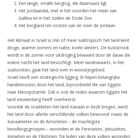
Een lange, smalle bergrug, die daarnaast ligt.
Het Jordaandal, met in het noorden het meer van
Galilea en in het zuiden de Dode Zee.
Het bergland ten oosten van de rivier de Jordaan.
Het klimaat in Israël is min of meer subtropisch: het land kent
droge, warme zomers en natte, koele winters. De kuststrook
wordt in de zomer voor uitdroging bewaard door de dauw die
iedere nacht het land bevochtigt. Meer landinwaarts, in het
zuidoosten, gaat het land over in woestijngebied.
Israël heeft een strategische ligging. Er liepen belangrijke
handelsroutes door het land, bijvoorbeeld die van Egypte
naar Mesopotamië. Dat is ook de reden waarom Egypte het
land eeuwenlang heeft overheerst.
Voordat de Israëlieten het land Kanaän in bezit kregen, werd
het land door allerlei verschillende volken bewoond: naast de
Kanaänieten en de Amorieten – de machtigste
bevolkingsgroepen – woonden er de Feresieten, Jebusieten,
Kenieten en de Filistijnen. De leden van deze volken woonden