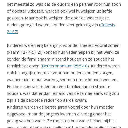
het meestal zo was dat de ouders een partner voor hun zoon
of dochter uitkozen, werden ook wel huwelijken uit liefde
gesloten. Maar ook huwelijken die door de wederzijdse
ouders geregeld waren, konden zeer gelukkig zijn (
Genesis
24:67
).
Kinderen waren erg belangrijk voor de Israëliet. Vooral zonen
(Psalm 127:4-5). Zij konden hun vader helpen bij het werk, ze
konden de familienaam in stand houden en ze zouden het
familiebezit erven (
Deuteronomium 25:5-10
). Kinderen waren
ook belangrijk omdat ze voor hun ouders konden zorgen,
wanneer die te oud waren geworden om te kunnen werken.
Een heel speciale reden om een familienaam in stand te
houden, was dat er dan iemand van de familie aanwezig zou
zijn als de beloofde redder op aarde kwam.
Kinderen werden de eerste jaren vooral door hun moeder
opgevoed, maar de jongens kwamen al vroeg onder het
gezag van hun vader. Ze moesten hun vader helpen bij het
werk op de akker of in de wijngaard, ze hoedden zijn schapen