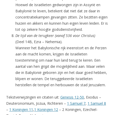
Hoewel de Israëlieten gedwongen zijn in Assyrië en
Babylonië te leven, betekent dat niet dat ze daar in
concentratiekampen gevangen zitten. Ze bezitten eigen
huizen en akkers en kunnen hun eigen leven leiden. Er is
tot op zekere hoogte godsdienstvrijheid.
De tijd van de terugkeer (vanaf 536 voor Christus)
(Deel 14B, Ezra – Nehemia).
Wanneer het Babylonische rijk ineenstort en de Perzen
aan de macht komen, krijgen de Israëlieten
toestemming om naar hun land terug te keren. Een
aantal van hen grijpt die mogelijkheid aan. Maar velen
die in Babylonië geboren zijn en het daar goed hebben,
blijven er wonen. De teruggekeerde Israëlieten
herstellen de tempel en herbouwen de stad Jeruzalem.
Tekstverwijzingen en citaten uit:
Genesis 12-50
,
Exodus –
Deuteronomium, Jozua, Richteren –
1 Samuel 7
,
1 Samuel 8
–
1 Koningen 11
,
1 Koningen 12
– 2 Koningen, Ezechiel-