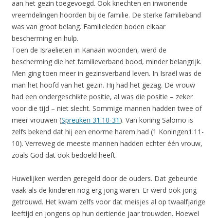
aan het gezin toegevoegd. Ook knechten en inwonende
vreemdelingen hoorden bij de familie. De sterke familieband
was van groot belang. Familieleden boden elkaar
bescherming en hulp.
Toen de Israëlieten in Kanaän woonden, werd de
bescherming die het familieverband bood, minder belangrijk.
Men ging toen meer in gezinsverband leven. In Israël was de
man het hoofd van het gezin. Hij had het gezag. De vrouw
had een ondergeschikte positie, al was die positie – zeker
voor die tijd – niet slecht. Sommige mannen hadden twee of
meer vrouwen (
Spreuken 31:10-31
). Van koning Salomo is
zelfs bekend dat hij een enorme harem had (1 Koningen1:11-
10). Verreweg de meeste mannen hadden echter één vrouw,
zoals God dat ook bedoeld heeft.
Huwelijken werden geregeld door de ouders. Dat gebeurde
vaak als de kinderen nog erg jong waren. Er werd ook jong
getrouwd. Het kwam zelfs voor dat meisjes al op twaalfjarige
leeftijd en jongens op hun dertiende jaar trouwden. Hoewel