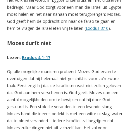
Het volk Israël wordt in Egypte onderdrukt en met uitsterven
bedreigd. Maar God zorgt voor een man die Israël uit Egypte
moet halen en het naar Kanaän moet terugbrengen: Mozes.
God geeft hem de opdracht om naar de farao te gaan en
hem te vragen de Israëlieten vrij te laten (
Exodus 3:10
).
Mozes durft niet
Lezen:
Exodus 4:1-17
Op alle mogelijke manieren probeert Mozes God ervan te
overtuigen dat hij helemaal niet geschikt is voor zo’n zware
taak. Eerst zegt hij dat de Israëlieten vast niet zullen geloven
dat God aan hem verschenen is. God geeft Mozes dan een
aantal mogelijkheden om te bewijzen dat hij door God
gestuurd is. Een stok die verandert in een levende slang;
Mozes hand die ineens bedekt is met een witte uitslag; water
dat in bloed verandert – iedere Israëliet zal begrijpen dat
Mozes zulke dingen niet uit zichzelf kan. Het zal voor