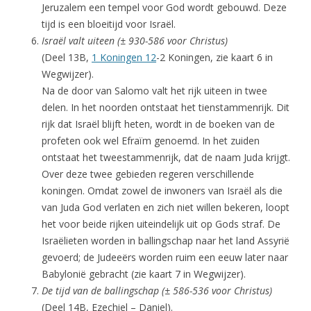
Jeruzalem een tempel voor God wordt gebouwd. Deze
tijd is een bloeitijd voor Israël.
Israël valt uiteen (± 930-586 voor Christus)
(Deel 13B,
1 Koningen 12
-2 Koningen, zie kaart 6 in
Wegwijzer).
Na de door van Salomo valt het rijk uiteen in twee
delen. In het noorden ontstaat het tienstammenrijk. Dit
rijk dat Israël blijft heten, wordt in de boeken van de
profeten ook wel Efraïm genoemd. In het zuiden
ontstaat het tweestammenrijk, dat de naam Juda krijgt.
Over deze twee gebieden regeren verschillende
koningen. Omdat zowel de inwoners van Israël als die
van Juda God verlaten en zich niet willen bekeren, loopt
het voor beide rijken uiteindelijk uit op Gods straf. De
Israëlieten worden in ballingschap naar het land Assyrië
gevoerd; de Judeeërs worden ruim een eeuw later naar
Babylonië gebracht (zie kaart 7 in Wegwijzer).
De tijd van de ballingschap (± 586-536 voor Christus)
(Deel 14B, Ezechiel – Daniel).